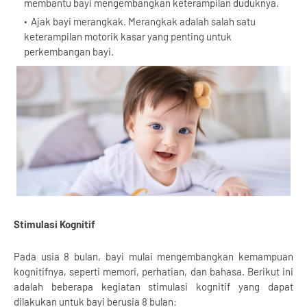
membantu bayi mengembangkan keterampilan duduknya.
Ajak bayi merangkak. Merangkak adalah salah satu
keterampilan motorik kasar yang penting untuk
perkembangan bayi.
Stimulasi Kognitif
Pada usia 8 bulan, bayi mulai mengembangkan kemampuan
kognitifnya, seperti memori, perhatian, dan bahasa. Berikut ini
adalah beberapa kegiatan stimulasi kognitif yang dapat
dilakukan untuk bayi berusia 8 bulan: