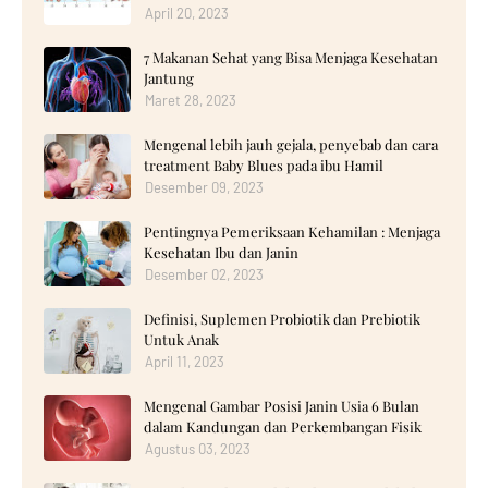
April 20, 2023
7 Makanan Sehat yang Bisa Menjaga Kesehatan
Jantung
Maret 28, 2023
Mengenal lebih jauh gejala, penyebab dan cara
treatment Baby Blues pada ibu Hamil
Desember 09, 2023
Pentingnya Pemeriksaan Kehamilan : Menjaga
Kesehatan Ibu dan Janin
Desember 02, 2023
Definisi, Suplemen Probiotik dan Prebiotik
Untuk Anak
April 11, 2023
Mengenal Gambar Posisi Janin Usia 6 Bulan
dalam Kandungan dan Perkembangan Fisik
Agustus 03, 2023