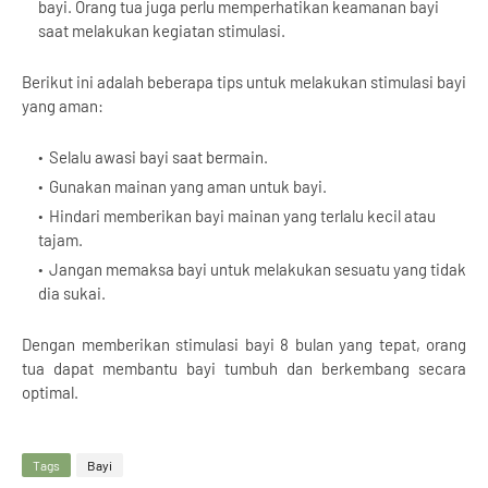
bayi. Orang tua juga perlu memperhatikan keamanan bayi
saat melakukan kegiatan stimulasi.
Berikut ini adalah beberapa tips untuk melakukan stimulasi bayi
yang aman:
Selalu awasi bayi saat bermain.
Gunakan mainan yang aman untuk bayi.
Hindari memberikan bayi mainan yang terlalu kecil atau
tajam.
Jangan memaksa bayi untuk melakukan sesuatu yang tidak
dia sukai.
Dengan memberikan stimulasi bayi 8 bulan yang tepat, orang
tua dapat membantu bayi tumbuh dan berkembang secara
optimal.
Tags
Bayi