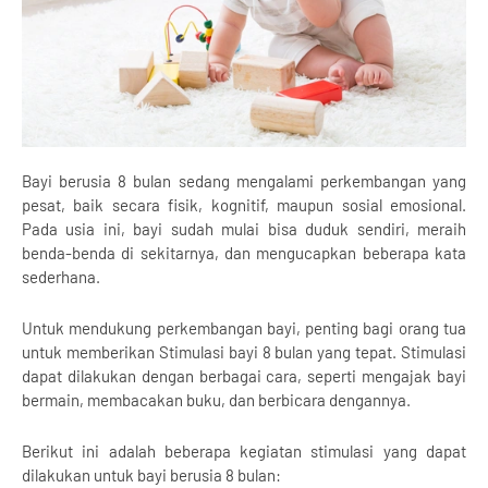
Bayi berusia 8 bulan sedang mengalami perkembangan yang
pesat, baik secara fisik, kognitif, maupun sosial emosional.
Pada usia ini, bayi sudah mulai bisa duduk sendiri, meraih
benda-benda di sekitarnya, dan mengucapkan beberapa kata
sederhana.
Untuk mendukung perkembangan bayi, penting bagi orang tua
untuk memberikan Stimulasi bayi 8 bulan yang tepat. Stimulasi
dapat dilakukan dengan berbagai cara, seperti mengajak bayi
bermain, membacakan buku, dan berbicara dengannya.
Berikut ini adalah beberapa kegiatan stimulasi yang dapat
dilakukan untuk bayi berusia 8 bulan: