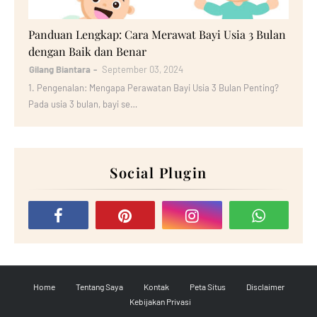
Bayi
Panduan Lengkap: Cara Merawat Bayi Usia 3 Bulan
dengan Baik dan Benar
Gilang Biantara
September 03, 2024
1. Pengenalan: Mengapa Perawatan Bayi Usia 3 Bulan Penting?
Pada usia 3 bulan, bayi se…
Social Plugin
Home
Tentang Saya
Kontak
Peta Situs
Disclaimer
Kebijakan Privasi