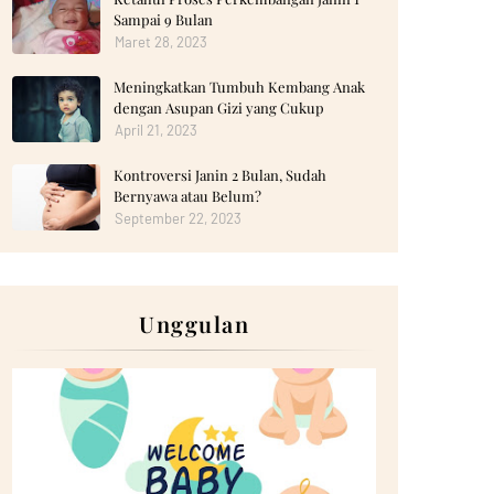
Sampai 9 Bulan
Maret 28, 2023
Meningkatkan Tumbuh Kembang Anak
dengan Asupan Gizi yang Cukup
April 21, 2023
Kontroversi Janin 2 Bulan, Sudah
Bernyawa atau Belum?
September 22, 2023
Unggulan