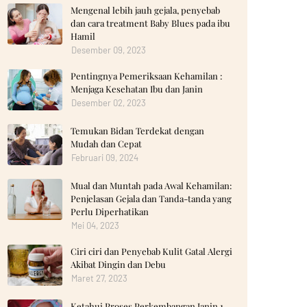
Mengenal lebih jauh gejala, penyebab
dan cara treatment Baby Blues pada ibu
Hamil
Desember 09, 2023
Pentingnya Pemeriksaan Kehamilan :
Menjaga Kesehatan Ibu dan Janin
Desember 02, 2023
Temukan Bidan Terdekat dengan
Mudah dan Cepat
Februari 09, 2024
Mual dan Muntah pada Awal Kehamilan:
Penjelasan Gejala dan Tanda-tanda yang
Perlu Diperhatikan
Mei 04, 2023
Ciri ciri dan Penyebab Kulit Gatal Alergi
Akibat Dingin dan Debu
Maret 27, 2023
Ketahui Proses Perkembangan Janin 1