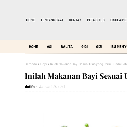
HOME
TENTANG SAYA
KONTAK
PETA SITUS
DISCLAIME
HOME
ASI
BALITA
GIGI
GIZI
IBU MENY
Beranda
Bayi
Inilah Makanan Bayi Sesuai Usia yang Perlu Bunda Pa
Inilah Makanan Bayi Sesuai 
detifn
Januari 07, 2021