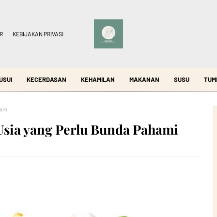
R
KEBIJAKAN PRIVASI
USUI
KECERDASAN
KEHAMILAN
MAKANAN
SUSU
TUM
hami
Usia yang Perlu Bunda Pahami