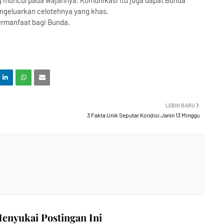
 muncul pada wajahnya. Komunikasi itu juga dapat Bunda
engeluarkan celotehnya yang khas.
ermanfaat bagi Bunda.
LEBIH BARU
3 Fakta Unik Seputar Kondisi Janin 13 Minggu
nyukai Postingan Ini