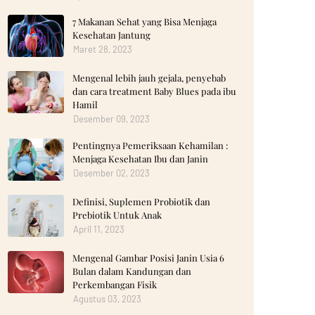
7 Makanan Sehat yang Bisa Menjaga
Kesehatan Jantung
Maret 28, 2023
Mengenal lebih jauh gejala, penyebab
dan cara treatment Baby Blues pada ibu
Hamil
Desember 09, 2023
Pentingnya Pemeriksaan Kehamilan :
Menjaga Kesehatan Ibu dan Janin
Desember 02, 2023
Definisi, Suplemen Probiotik dan
Prebiotik Untuk Anak
April 11, 2023
Mengenal Gambar Posisi Janin Usia 6
Bulan dalam Kandungan dan
Perkembangan Fisik
Agustus 03, 2023