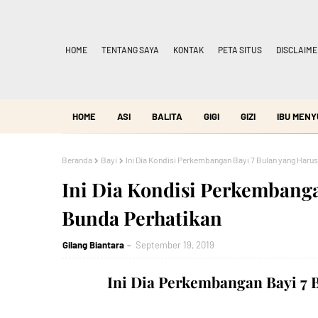
HOME
TENTANG SAYA
KONTAK
PETA SITUS
DISCLAIME
HOME
ASI
BALITA
GIGI
GIZI
IBU MENY
Beranda
Bayi
Ini Dia Kondisi Perkembangan Bayi 7 Bulan yang Haru
Ini Dia Kondisi Perkembanga
Bunda Perhatikan
Gilang Biantara
September 19, 2019
Ini Dia Perkembangan Bayi 7 