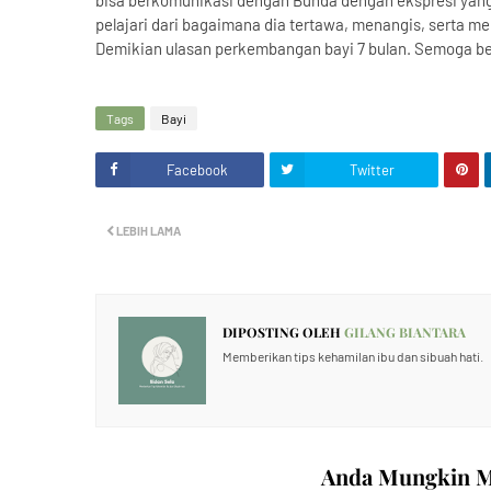
bisa berkomunikasi dengan Bunda dengan ekspresi yang
pelajari dari bagaimana dia tertawa, menangis, serta m
Demikian ulasan perkembangan bayi 7 bulan. Semoga b
Tags
Bayi
Facebook
Twitter
LEBIH LAMA
DIPOSTING OLEH
GILANG BIANTARA
Memberikan tips kehamilan ibu dan sibuah hati.
Anda Mungkin Me