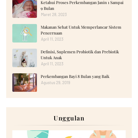
Ketahui Proses Perkembangan Janin 1 Sampai
9 Bulan
Maret 28, 2023
Makanan Sehat Untuk Memperlancar Sistem
Pencernaan
April 11, 2023
Definisi, Suplemen Probiotik dan Prebiotik
Untuk Anak
April 11, 2023
Perkembangan Bayi 8 Bulan yang Baik
Agustus 29, 2019
Unggulan