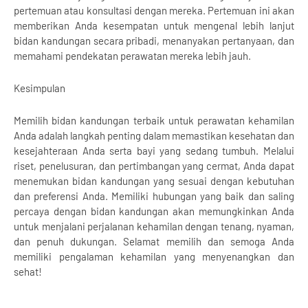
pertemuan atau konsultasi dengan mereka. Pertemuan ini akan
memberikan Anda kesempatan untuk mengenal lebih lanjut
bidan kandungan secara pribadi, menanyakan pertanyaan, dan
memahami pendekatan perawatan mereka lebih jauh.
Kesimpulan
Memilih bidan kandungan terbaik untuk perawatan kehamilan
Anda adalah langkah penting dalam memastikan kesehatan dan
kesejahteraan Anda serta bayi yang sedang tumbuh. Melalui
riset, penelusuran, dan pertimbangan yang cermat, Anda dapat
menemukan bidan kandungan yang sesuai dengan kebutuhan
dan preferensi Anda. Memiliki hubungan yang baik dan saling
percaya dengan bidan kandungan akan memungkinkan Anda
untuk menjalani perjalanan kehamilan dengan tenang, nyaman,
dan penuh dukungan. Selamat memilih dan semoga Anda
memiliki pengalaman kehamilan yang menyenangkan dan
sehat!