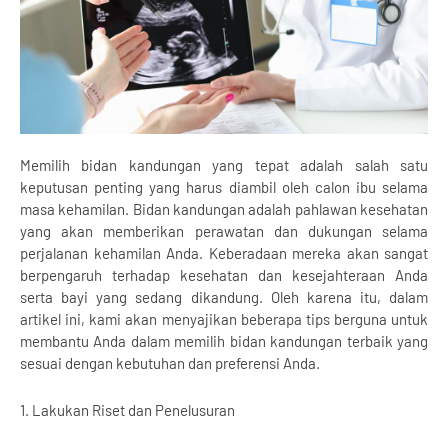
Memilih bidan kandungan yang tepat adalah salah satu
keputusan penting yang harus diambil oleh calon ibu selama
masa kehamilan. Bidan kandungan adalah pahlawan kesehatan
yang akan memberikan perawatan dan dukungan selama
perjalanan kehamilan Anda. Keberadaan mereka akan sangat
berpengaruh terhadap kesehatan dan kesejahteraan Anda
serta bayi yang sedang dikandung. Oleh karena itu, dalam
artikel ini, kami akan menyajikan beberapa tips berguna untuk
membantu Anda dalam memilih bidan kandungan terbaik yang
sesuai dengan kebutuhan dan preferensi Anda.
1. Lakukan Riset dan Penelusuran