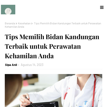
Beranda
Kesehatan
Tips Memilih Bidan Kandungan Terbaik untuk Perawatan
Kehamilan Anda
Tips Memilih Bidan Kandungan
Terbaik untuk Perawatan
Kehamilan Anda
Sipa Anil
Agustus 14, 2023