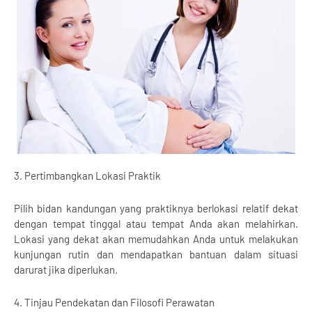
3. Pertimbangkan Lokasi Praktik
Pilih bidan kandungan yang praktiknya berlokasi relatif dekat
dengan tempat tinggal atau tempat Anda akan melahirkan.
Lokasi yang dekat akan memudahkan Anda untuk melakukan
kunjungan rutin dan mendapatkan bantuan dalam situasi
darurat jika diperlukan.
4. Tinjau Pendekatan dan Filosofi Perawatan