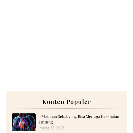
Konten Populer
7 Makanan Sehat yang Bisa Menjaga Kesehatan
Jantung
Maret 28, 2023