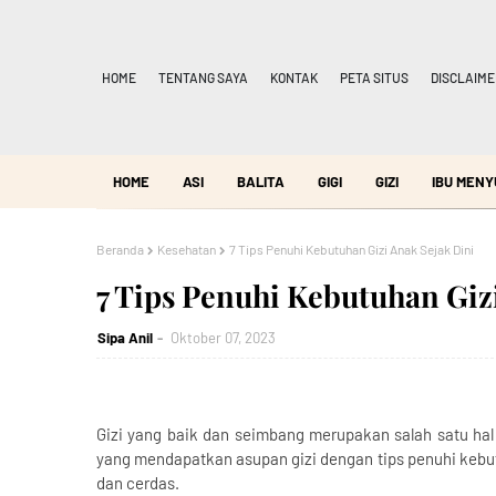
HOME
TENTANG SAYA
KONTAK
PETA SITUS
DISCLAIME
HOME
ASI
BALITA
GIGI
GIZI
IBU MENY
Beranda
Kesehatan
7 Tips Penuhi Kebutuhan Gizi Anak Sejak Dini
7 Tips Penuhi Kebutuhan Giz
Sipa Anil
Oktober 07, 2023
Gizi yang baik dan seimbang merupakan salah satu ha
yang mendapatkan asupan gizi dengan tips penuhi kebut
dan cerdas.