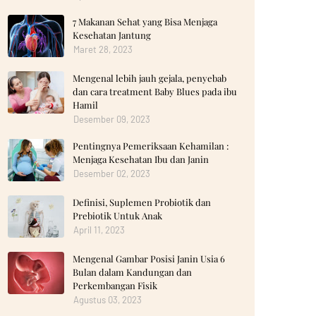
7 Makanan Sehat yang Bisa Menjaga
Kesehatan Jantung
Maret 28, 2023
Mengenal lebih jauh gejala, penyebab
dan cara treatment Baby Blues pada ibu
Hamil
Desember 09, 2023
Pentingnya Pemeriksaan Kehamilan :
Menjaga Kesehatan Ibu dan Janin
Desember 02, 2023
Definisi, Suplemen Probiotik dan
Prebiotik Untuk Anak
April 11, 2023
Mengenal Gambar Posisi Janin Usia 6
Bulan dalam Kandungan dan
Perkembangan Fisik
Agustus 03, 2023