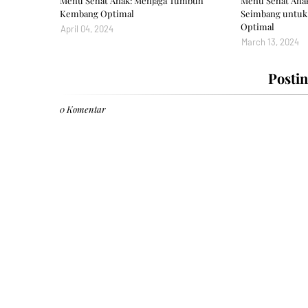
Menu Sehat Anak: Menjaga Tumbuh
Menu Sehat Anak
Kembang Optimal
Seimbang untu
Optimal
April 04, 2024
March 13, 2024
Posti
0 Komentar