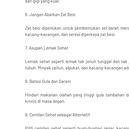
dan gigi yang kuat.
6. Jangan Abaikan Zat Besi
Zat besi diperlukan untuk pembentukan sel darah me
kacang-kacangan, dan sereal diperkaya zat besi.
7. Asupan Lemak Sehat
Lemak sehat seperti lemak tak jenuh tunggal dan tak
tubuh. Minyak zaitun, alpukat, dan kacang-kacangan ada
8. Batasi Gula dan Garam
Hindari makanan olahan yang tinggi gula tambahan da
kronis di masa depan.
9. Cemilan Sehat sebagai Alternatif
Pilih cemilan sehat seperti buah-buahan segar, kaca