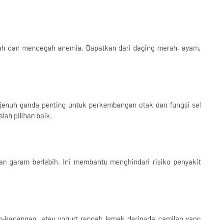
rah dan mencegah anemia. Dapatkan dari daging merah, ayam,
 jenuh ganda penting untuk perkembangan otak dan fungsi sel
lah pilihan baik.
n garam berlebih. Ini membantu menghindari risiko penyakit
ng-kacangan, atau yogurt rendah lemak daripada camilan yang