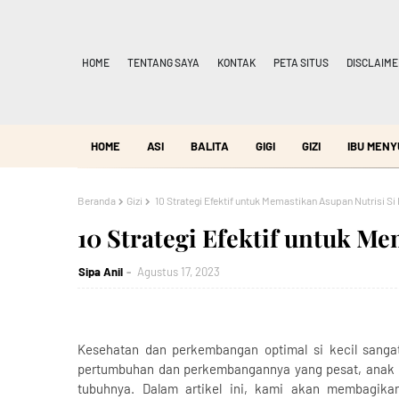
HOME
TENTANG SAYA
KONTAK
PETA SITUS
DISCLAIME
HOME
ASI
BALITA
GIGI
GIZI
IBU MENY
Beranda
Gizi
10 Strategi Efektif untuk Memastikan Asupan Nutrisi Si 
10 Strategi Efektif untuk Me
Sipa Anil
Agustus 17, 2023
Kesehatan dan perkembangan optimal si kecil sanga
pertumbuhan dan perkembangannya yang pesat, anak m
tubuhnya. Dalam artikel ini, kami akan membagikan