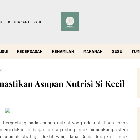
R
KEBIJAKAN PRIVASI
USUI
KECERDASAN
KEHAMILAN
MAKANAN
SUSU
TUM
Kecil
mastikan Asupan Nutrisi Si Kecil
t bergantung pada asupan nutrisi yang adekuat. Pada tahap
emerlukan berbagai nutrisi penting untuk mendukung sistem
 sepuluh strategi efektif yang dapat Anda terapkan untuk