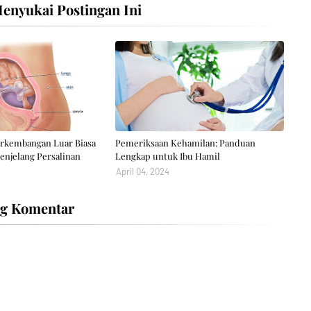
nyukai Postingan Ini
Perkembangan Luar Biasa
Pemeriksaan Kehamilan: Panduan
enjelang Persalinan
Lengkap untuk Ibu Hamil
April 04, 2024
ng Komentar