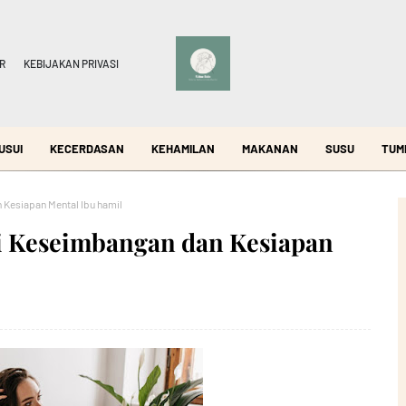
R
KEBIJAKAN PRIVASI
USUI
KECERDASAN
KEHAMILAN
MAKANAN
SUSU
TUM
Kesiapan Mental Ibu hamil
i Keseimbangan dan Kesiapan