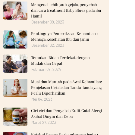
Mengenal lebih jauh gejala, penyebab
dan cara treatment Baby Blues pada ibu
Hamil
Desember 09, 2023
Pentingnya Pemeriksaan Kehamilan :
Menjaga Kesehatan Ibu dan Janin
Desember 02, 2023
Temukan Bidan Terdekat dengan
Mudah dan Cepat
Februari 09, 2024
Mual dan Muntah pada Awal Kehamilan:
Penjelasan Gejala dan Tanda-tanda yang
Perlu Diperhatikan
Mei 04, 2023
Ciri ciri dan Penyebab Kulit Gatal Alergi
Akibat Dingin dan Debu
Maret 27, 2023
Ketahui Proses Perkembangan Janin 1