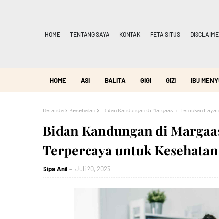
HOME
TENTANG SAYA
KONTAK
PETA SITUS
DISCLAIME
HOME
ASI
BALITA
GIGI
GIZI
IBU MENY
Beranda
Kesehatan
Bidan Kandungan di Margaasih: Temukan Layan
Bidan Kandungan di Margaa
Terpercaya untuk Kesehatan
Sipa Anil
Juli 20, 2023