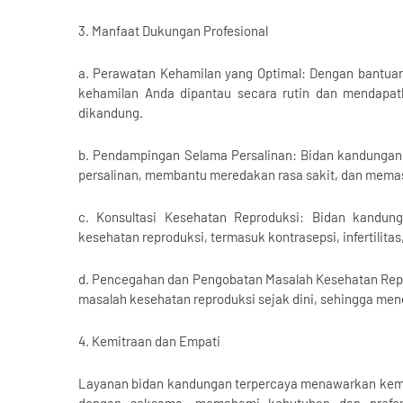
3. Manfaat Dukungan Profesional
a. Perawatan Kehamilan yang Optimal: Dengan bantua
kehamilan Anda dipantau secara rutin dan mendapat
dikandung.
b. Pendampingan Selama Persalinan: Bidan kandungan
persalinan, membantu meredakan rasa sakit, dan memas
c. Konsultasi Kesehatan Reproduksi: Bidan kandun
kesehatan reproduksi, termasuk kontrasepsi, infertilita
d. Pencegahan dan Pengobatan Masalah Kesehatan Rep
masalah kesehatan reproduksi sejak dini, sehingga men
4. Kemitraan dan Empati
Layanan bidan kandungan terpercaya menawarkan kemi
dengan seksama, memahami kebutuhan dan prefer