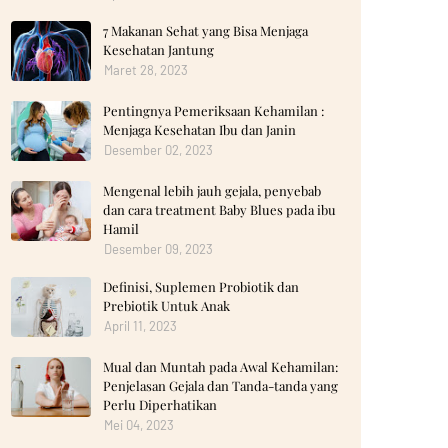
7 Makanan Sehat yang Bisa Menjaga
Kesehatan Jantung
Maret 28, 2023
Pentingnya Pemeriksaan Kehamilan :
Menjaga Kesehatan Ibu dan Janin
Desember 02, 2023
Mengenal lebih jauh gejala, penyebab
dan cara treatment Baby Blues pada ibu
Hamil
Desember 09, 2023
Definisi, Suplemen Probiotik dan
Prebiotik Untuk Anak
April 11, 2023
Mual dan Muntah pada Awal Kehamilan:
Penjelasan Gejala dan Tanda-tanda yang
Perlu Diperhatikan
Mei 04, 2023