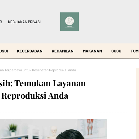
R
KEBIJAKAN PRIVASI
USUI
KECERDASAN
KEHAMILAN
MAKANAN
SUSU
TUM
an Terpercaya untuk Kesehatan Reproduksi Anda
sih: Temukan Layanan
 Reproduksi Anda