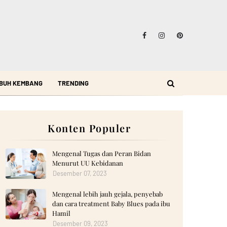
BUH KEMBANG
TRENDING
Konten Populer
Mengenal Tugas dan Peran Bidan
Menurut UU Kebidanan
Desember 07, 2023
Mengenal lebih jauh gejala, penyebab
dan cara treatment Baby Blues pada ibu
Hamil
Desember 09, 2023