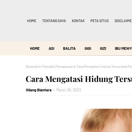
HOME
TENTANG SAYA
KONTAK
PETA SITUS
DISCLAIME
HOME
ASI
BALITA
GIGI
GIZI
IBU MENY
Beranda
Penyakit Pernapasan
Cara Mengatasi Hidung Tersumbat Pa
Cara Mengatasi Hidung Ters
Gilang Biantara
Maret 26, 2023