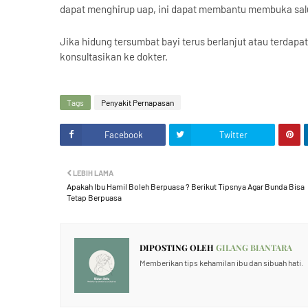
dapat menghirup uap, ini dapat membantu membuka sal
Jika hidung tersumbat bayi terus berlanjut atau terdapa
konsultasikan ke dokter.
Tags
Penyakit Pernapasan
Facebook
Twitter
LEBIH LAMA
Apakah Ibu Hamil Boleh Berpuasa ? Berikut Tipsnya Agar Bunda Bisa
Tetap Berpuasa
DIPOSTING OLEH
GILANG BIANTARA
Memberikan tips kehamilan ibu dan sibuah hati.