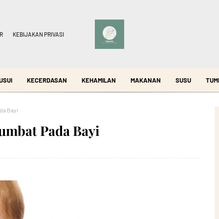
R
KEBIJAKAN PRIVASI
USUI
KECERDASAN
KEHAMILAN
MAKANAN
SUSU
TUM
da Bayi
umbat Pada Bayi